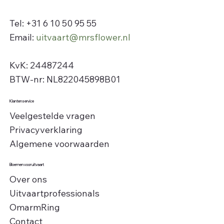
Tel: +31 6 10 50 95 55
Email:
uitvaart@mrsflower.nl
KvK: 24487244
BTW-nr: NL822045898B01
Klantenservice
Veelgestelde vragen
Privacyverklaring
Algemene voorwaarden
Bloemen voor uitvaart
Over ons
Uitvaartprofessionals
OmarmRing
Contact