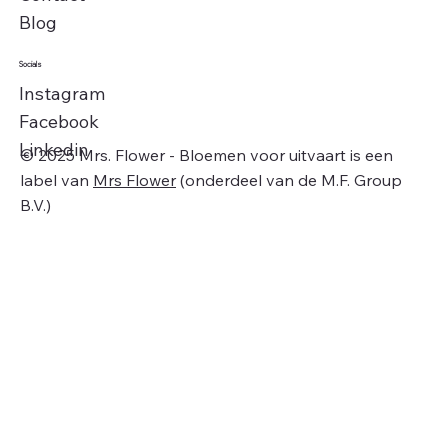
Blog
Socials
Instagram
Facebook
Linkedin
© 2025 Mrs. Flower - Bloemen voor uitvaart is een
label van
Mrs Flower
(onderdeel van de M.F. Group
B.V.)